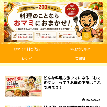
おマミの料理代行
料理代行ネタ
レシピ
豆知識
どんな料理も激ウマになる「おマ
ミダレ」って？お肉の下味はこれ
で決まり！
2026.07.26