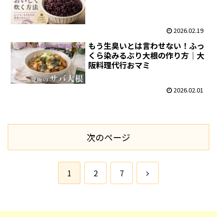
2026.02.19
もう生臭いとは言わせない！ふっ
くら染みるぶり大根の作り方｜大
阪料理代行おマミ
2026.02.01
次のページ
次
1
2
7
へ