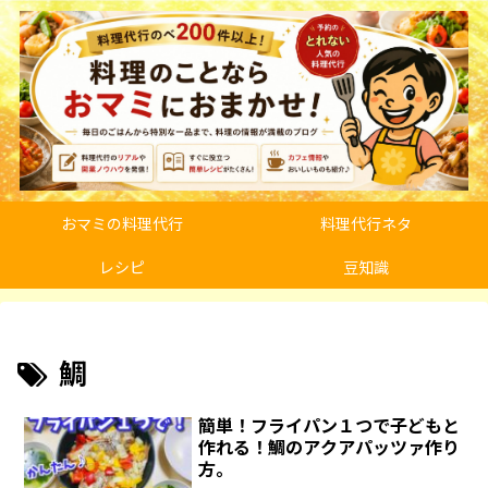
おマミの料理代行
料理代行ネタ
レシピ
豆知識
鯛
簡単！フライパン１つで子どもと
作れる！鯛のアクアパッツァ作り
方。