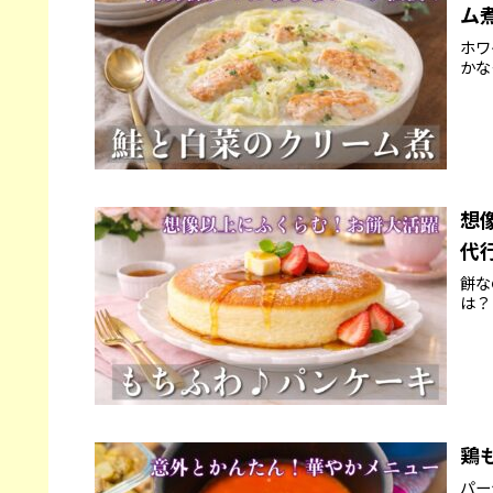
ム
ホワ
かな
想
代
餅な
は？
鶏
パー