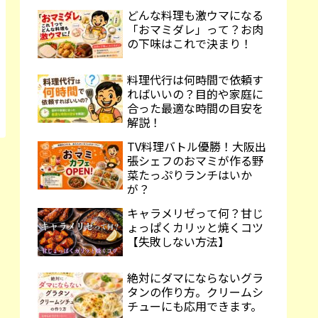
どんな料理も激ウマになる
「おマミダレ」って？お肉
の下味はこれで決まり！
料理代行は何時間で依頼す
ればいいの？目的や家庭に
合った最適な時間の目安を
解説！
TV料理バトル優勝！大阪出
張シェフのおマミが作る野
菜たっぷりランチはいか
が？
キャラメリゼって何？甘じ
ょっぱくカリッと焼くコツ
【失敗しない方法】
絶対にダマにならないグラ
タンの作り方。クリームシ
チューにも応用できます。