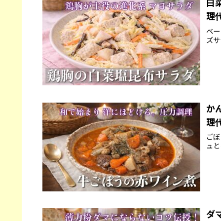
白
理
ベー
ズサ
か
理
ごぼ
ュと
ダ