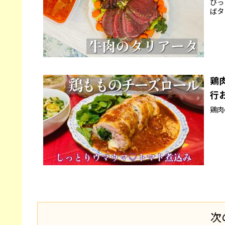
びっ
ばタ
鶏
行
鶏肉
次