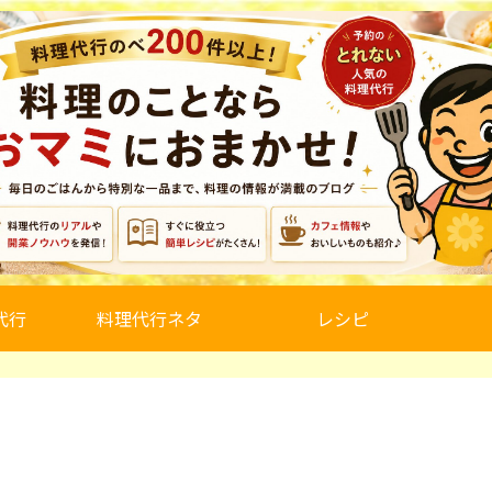
代行
料理代行ネタ
レシピ