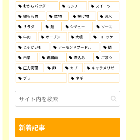
おからパウダー
ミンチ
スイーツ
鶏もも肉
煮物
揚げ物
お米
サラダ
鮭
シチュー
ソース
牛肉
オーブン
大根
コロッケ
じゃがいも
アーモンドプードル
鯛
白菜
鶏胸肉
煮込み
ごぼう
圧力調理
卵
カブ
キャラメリゼ
ブリ
ネギ
新着記事