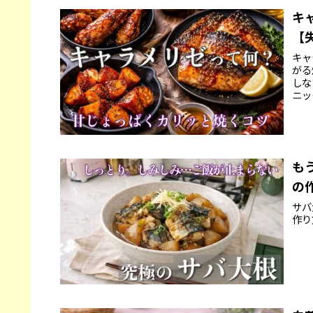
キ
【
キャ
がる
しな
ニッ
も
の
サバ
作り