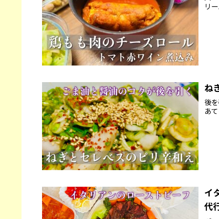
リー
ね
後を
あて
イ
代