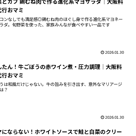
菜とカブ 鶏むね肉で作る進化系マヨサラダ｜大阪料
代行おマミ
コンなしでも満足感◎鶏むね肉のほぐし身で作る進化系マヨネー
ラダ。旬野菜を使った、家族みんなが食べやすい一品です
2026.01.30
んたん！牛ごぼうの赤ワイン煮・圧力調理｜大阪料
代行おマミ
うは和風だけじゃない。牛の旨みを引き出す、意外なマリアージ
は？
2026.01.30
マにならない！ホワイトソースで鮭と白菜のクリー