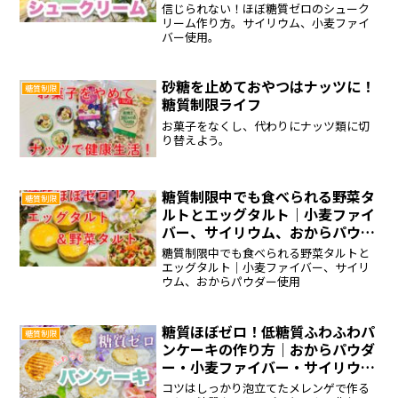
信じられない！ほぼ糖質ゼロのシューク
リーム作り方。サイリウム、小麦ファイ
バー使用。
砂糖を止めておやつはナッツに！
糖質制限
糖質制限ライフ
お菓子をなくし、代わりにナッツ類に切
り替えよう。
糖質制限中でも食べられる野菜タ
糖質制限
ルトとエッグタルト｜小麦ファイ
バー、サイリウム、おからパウダ
ー使用
糖質制限中でも食べられる野菜タルトと
エッグタルト｜小麦ファイバー、サイリ
ウム、おからパウダー使用
糖質ほぼゼロ！低糖質ふわふわパ
糖質制限
ンケーキの作り方｜おからパウダ
ー・小麦ファイバー・サイリウム
使用
コツはしっかり泡立てたメレンゲで作る