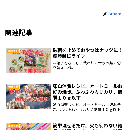
omami
関連記事
砂糖を止めておやつはナッツに！
糖質制限
糖質制限ライフ
お菓子をなくし、代わりにナッツ類に切
り替えよう。
卵白消費レシピ。オートミールお
糖質制限
好み焼き。ふわふわカリカリ♪糖
質１０ｇ以下
卵白消費レシピ。オートミールお好み焼
き。ふわふわカリカリ♪糖質１０ｇ以下
簡単混ぜるだけ。火も使わない絶
糖質制限